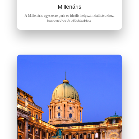
Millenáris
A Millenáris egyszerre park és ideális helyszín kiállításokhoz,
koncertekhez és előadásokhoz.