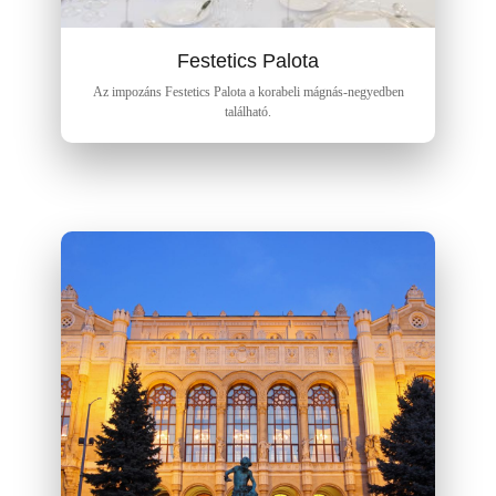
Festetics Palota
Az impozáns Festetics Palota a korabeli mágnás-negyedben
található.