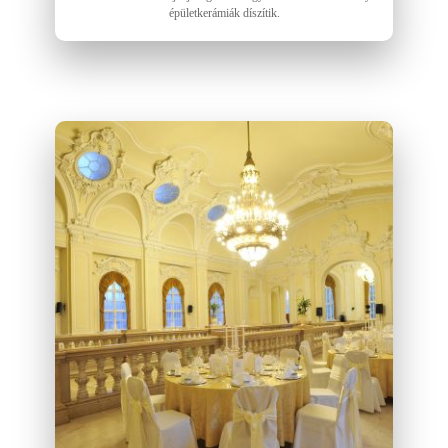
épületkerámiák díszítik.