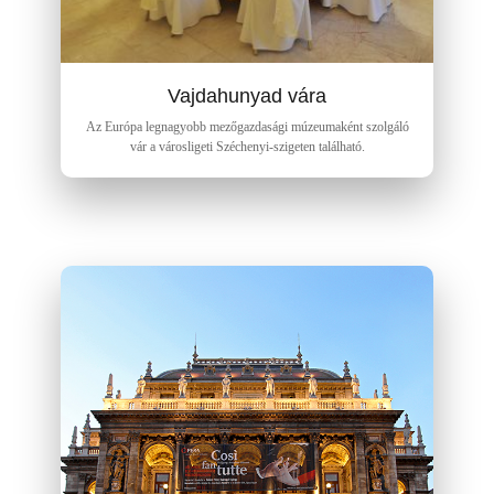
Vajdahunyad vára
Az Európa legnagyobb mezőgazdasági múzeumaként szolgáló
vár a városligeti Széchenyi-szigeten található.