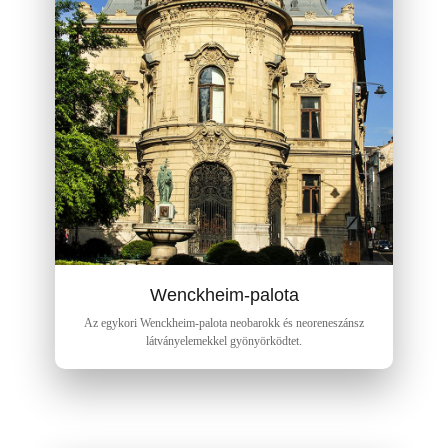
Wenckheim-palota
Az egykori Wenckheim-palota neobarokk és neoreneszánsz
látványelemekkel gyönyörködtet.