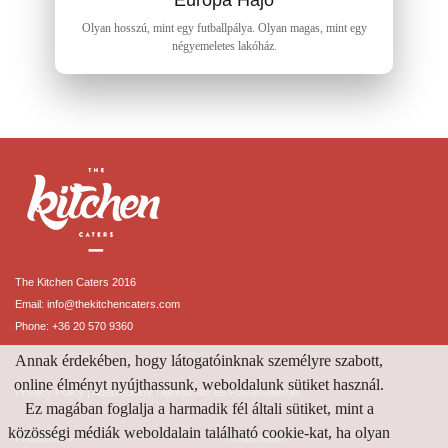
Olyan hosszú, mint egy futballpálya. Olyan magas, mint egy
négyemeletes lakóház.
The Kitchen Caters 2016
Email:
info@thekitchencaters.com
Phone:
+36 20 570 9360
Annak érdekében, hogy látogatóinknak személyre szabott,
online élményt nyújthassunk, weboldalunk sütiket használ.
Privacy Policy
|
Adatvédelmi Tájékoztató és Folyamatleírás
Ez magában foglalja a harmadik fél általi sütiket, mint a
közösségi médiák weboldalain található cookie-kat, ha olyan
Filozófiánk
Kapcsolat