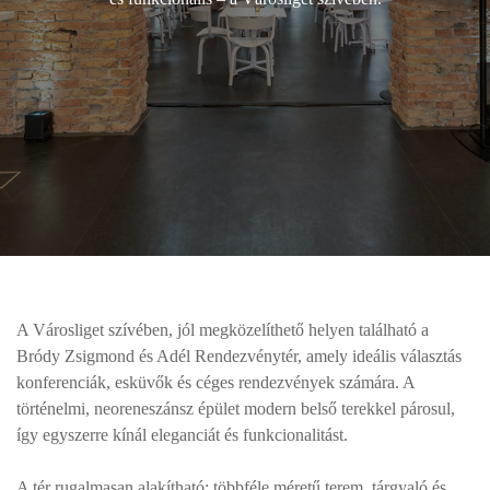
A Városliget szívében, jól megközelíthető helyen található a
Bródy Zsigmond és Adél Rendezvénytér, amely ideális választás
konferenciák, esküvők és céges rendezvények számára. A
történelmi, neoreneszánsz épület modern belső terekkel párosul,
így egyszerre kínál eleganciát és funkcionalitást.
A tér rugalmasan alakítható: többféle méretű terem, tárgyaló és