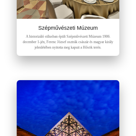
Szépművészeti Múzeum
A historizáló stílusban épült Szépművészeti Múzeum 1906.
december 1-jén, Ferenc József osztrák császár és magyar király
jelenlétében nyitotta meg kapuit a Hősök terén.