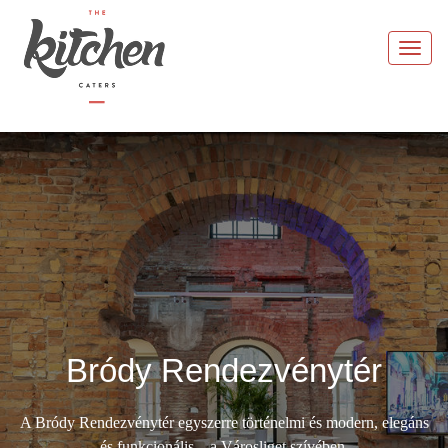
Skip
to
Togg
content
navi
Bródy Rendezvénytér
A Bródy Rendezvénytér egyszerre történelmi és modern, elegáns
és funkcionális – a Városliget szívében.