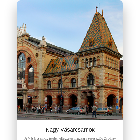
Nagy Vásárcsarnok
A Vásárcsarnok tetejét jellegzetes magyar szecessziós Zsolnay