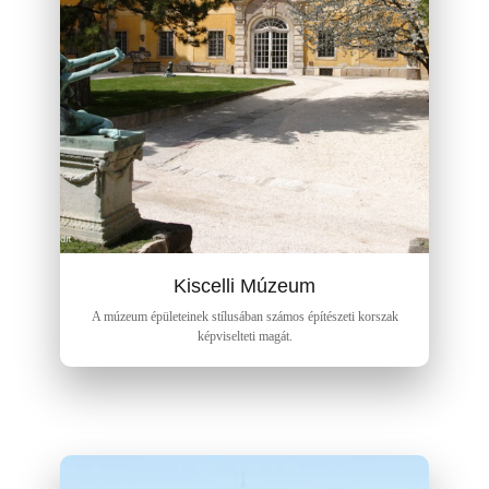
Kiscelli Múzeum
A múzeum épületeinek stílusában számos építészeti korszak
képviselteti magát.