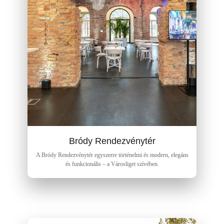
Bródy Rendezvénytér
A Bródy Rendezvénytér egyszerre történelmi és modern, elegáns
és funkcionális – a Városliget szívében.