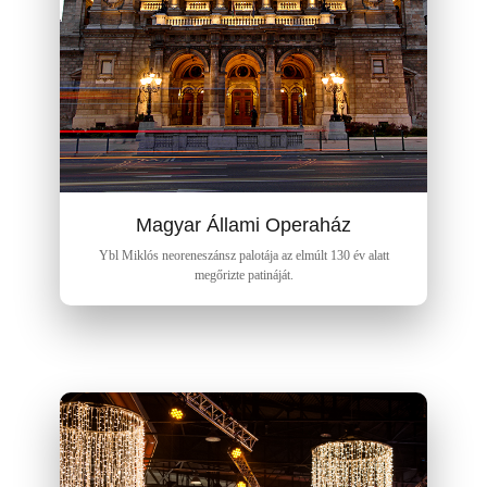
Magyar Állami Operaház
Ybl Miklós neoreneszánsz palotája az elmúlt 130 év alatt
megőrizte patináját.