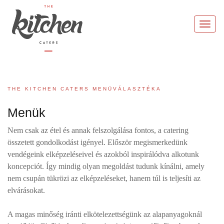
Skip
to
Togg
content
navi
THE KITCHEN CATERS MENÜVÁLASZTÉKA
Menük
Nem csak az étel és annak felszolgálása fontos, a catering
összetett gondolkodást igényel. Először megismerkedünk
vendégeink elképzeléseivel és azokból inspirálódva alkotunk
koncepciót. Így mindig olyan megoldást tudunk kínálni, amely
nem csupán tükrözi az elképzeléseket, hanem túl is teljesíti az
elvárásokat.
A magas minőség iránti elkötelezettségünk az alapanyagoknál