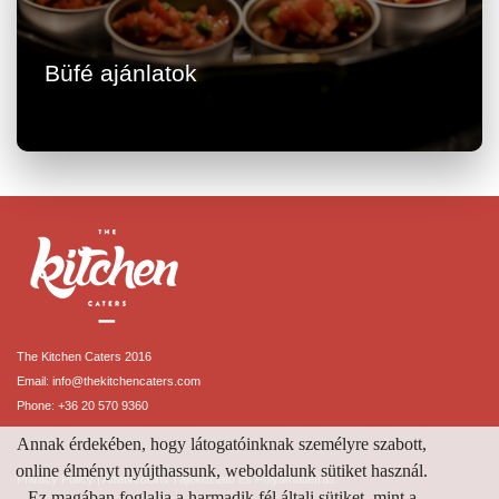
Büfé ajánlatok
Részletek megtekintése
The Kitchen Caters 2016
Email:
info@thekitchencaters.com
Phone:
+36 20 570 9360
Annak érdekében, hogy látogatóinknak személyre szabott,
online élményt nyújthassunk, weboldalunk sütiket használ.
Privacy Policy
|
Adatvédelmi Tájékoztató és Folyamatleírás
Ez magában foglalja a harmadik fél általi sütiket, mint a