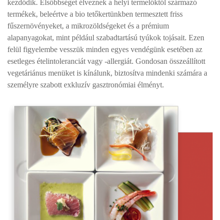
kezdődik. Elsőbbséget élveznek a helyi termelőktől származó
termékek, beleértve a bio tetőkertünkben termesztett friss
fűszernövényeket, a mikrozöldségeket és a prémium
alapanyagokat, mint például szabadtartású tyúkok tojásait. Ezen
felül figyelembe vesszük minden egyes vendégünk esetében az
esetleges ételintoleranciát vagy -allergiát. Gondosan összeállított
vegetáriánus menüket is kínálunk, biztosítva mindenki számára a
személyre szabott exkluzív gasztronómiai élményt.