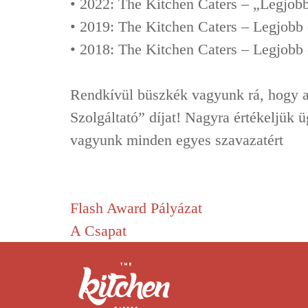
• 2022: The Kitchen Caters – „Legjobb
• 2019: The Kitchen Caters – Legjobb c
• 2018: The Kitchen Caters – Legjobb c
Rendkívül büszkék vagyunk rá, hogy a
Szolgáltató” díjat! Nagyra értékeljük 
vagyunk minden egyes szavazatért
Bejegyzés
Flash Award Pályázat
A Csapat
navigáció