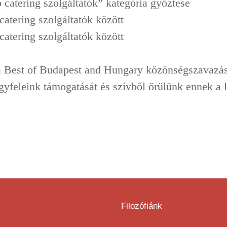
 catering szolgáltatók” kategória győztese
atering szolgáltatók között
atering szolgáltatók között
 Best of Budapest and Hungary közönségszavazás
ügyfeleink támogatását és szívből örülünk ennek a 
Filozófiánk