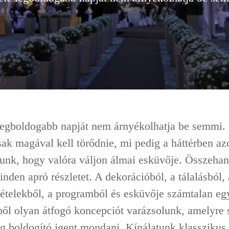
legboldogabb napját nem árnyékolhatja be semmi
sak magával kell törődnie, mi pedig a háttérben az
unk, hogy valóra váljon álmai esküvője. Összeha
inden apró részletet. A dekorációból, a tálalásból, 
őételekből, a programból és esküvője számtalan eg
ől olyan átfogó koncepciót varázsolunk, amelyre 
g boldogító igent mondani. Kínálatunk klasszikus