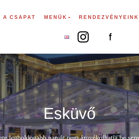
A CSAPAT
MENÜK
RENDEZVÉNYEINK
Esküvő
ete legboldogabb napját nem árnyékolhatja be se