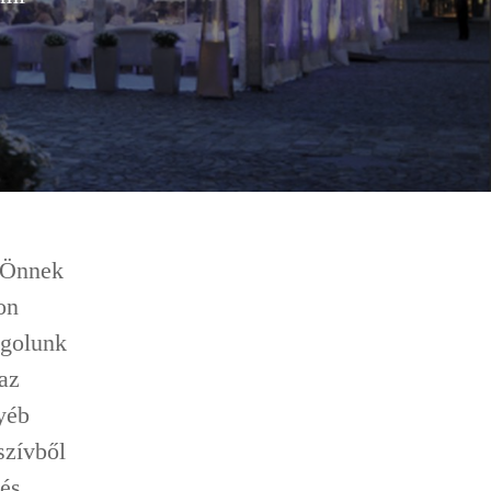
. Önnek
on
ngolunk
az
yéb
szívből
 és