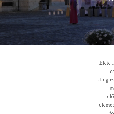
Élete 
c
dolgoz
m
el
eleméb
fo