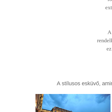
ext
A
rendel
ez
A stílusos esküvő, ami