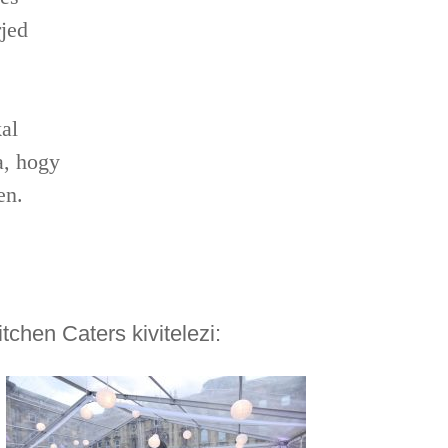
rjed
al
a, hogy
en.
chen Caters kivitelezi: