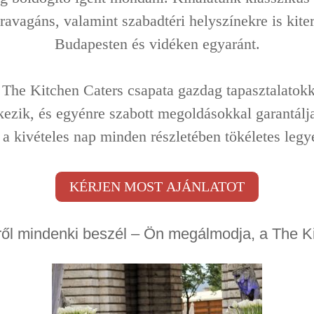
ravagáns, valamint szabadtéri helyszínekre is kite
Budapesten és vidéken egyaránt.
 The Kitchen Caters csapata gazdag tapasztalatokk
kezik, és egyénre szabott megoldásokkal garantálj
 a kivételes nap minden részletében tökéletes legy
ről mindenki beszél – Ön megálmodja, a The Kit